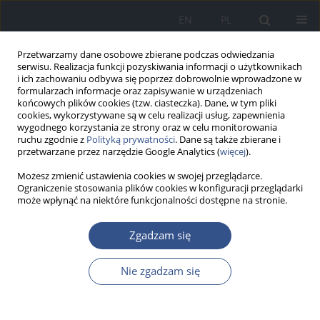
EN
PL
Przetwarzamy dane osobowe zbierane podczas odwiedzania
serwisu. Realizacja funkcji pozyskiwania informacji o użytkownikach
i ich zachowaniu odbywa się poprzez dobrowolnie wprowadzone w
formularzach informacje oraz zapisywanie w urządzeniach
końcowych plików cookies (tzw. ciasteczka). Dane, w tym pliki
cookies, wykorzystywane są w celu realizacji usług, zapewnienia
wygodnego korzystania ze strony oraz w celu monitorowania
ruchu zgodnie z
Polityką prywatności
. Dane są także zbierane i
przetwarzane przez narzędzie Google Analytics (
więcej
).
Możesz zmienić ustawienia cookies w swojej przeglądarce.
Ograniczenie stosowania plików cookies w konfiguracji przeglądarki
może wpłynąć na niektóre funkcjonalności dostępne na stronie.
Autor
Michał Skrzypek
Zgadzam się
Nie zgadzam się
PRACA ORYGINALNA
Sytuacja społeczno-ekonomiczna rodzin a
zachowania żywieniowe uczniów szkół