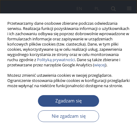
EN
PL
Przetwarzamy dane osobowe zbierane podczas odwiedzania
serwisu. Realizacja funkcji pozyskiwania informacji o użytkownikach
i ich zachowaniu odbywa się poprzez dobrowolnie wprowadzone w
formularzach informacje oraz zapisywanie w urządzeniach
końcowych plików cookies (tzw. ciasteczka). Dane, w tym pliki
cookies, wykorzystywane są w celu realizacji usług, zapewnienia
wygodnego korzystania ze strony oraz w celu monitorowania
ruchu zgodnie z
Polityką prywatności
. Dane są także zbierane i
przetwarzane przez narzędzie Google Analytics (
więcej
).
Możesz zmienić ustawienia cookies w swojej przeglądarce.
Ograniczenie stosowania plików cookies w konfiguracji przeglądarki
może wpłynąć na niektóre funkcjonalności dostępne na stronie.
Autor
Marcin Zawadzki
Zgadzam się
Nie zgadzam się
PRACA ORYGINALNA
Korzystny wpływ selenu i magnezu na obniżenie
stresu oksydacyjnego w mózgach szczurów