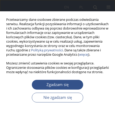
EN
PL
Przetwarzamy dane osobowe zbierane podczas odwiedzania
serwisu. Realizacja funkcji pozyskiwania informacji o użytkownikach
i ich zachowaniu odbywa się poprzez dobrowolnie wprowadzone w
formularzach informacje oraz zapisywanie w urządzeniach
końcowych plików cookies (tzw. ciasteczka). Dane, w tym pliki
cookies, wykorzystywane są w celu realizacji usług, zapewnienia
wygodnego korzystania ze strony oraz w celu monitorowania
ruchu zgodnie z
Polityką prywatności
. Dane są także zbierane i
przetwarzane przez narzędzie Google Analytics (
więcej
).
Możesz zmienić ustawienia cookies w swojej przeglądarce.
Ograniczenie stosowania plików cookies w konfiguracji przeglądarki
może wpłynąć na niektóre funkcjonalności dostępne na stronie.
Autor
Magdalena Dul
Zgadzam się
Nie zgadzam się
PRACA POGLĄDOWA
Prozapalne oddziaływanie ksenobiotyków dymu
tytoniowego