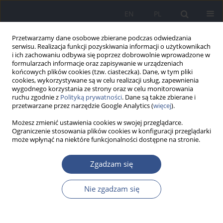
EN
PL
Przetwarzamy dane osobowe zbierane podczas odwiedzania
serwisu. Realizacja funkcji pozyskiwania informacji o użytkownikach
i ich zachowaniu odbywa się poprzez dobrowolnie wprowadzone w
formularzach informacje oraz zapisywanie w urządzeniach
końcowych plików cookies (tzw. ciasteczka). Dane, w tym pliki
cookies, wykorzystywane są w celu realizacji usług, zapewnienia
wygodnego korzystania ze strony oraz w celu monitorowania
ruchu zgodnie z
Polityką prywatności
. Dane są także zbierane i
przetwarzane przez narzędzie Google Analytics (
więcej
).
Możesz zmienić ustawienia cookies w swojej przeglądarce.
Ograniczenie stosowania plików cookies w konfiguracji przeglądarki
może wpłynąć na niektóre funkcjonalności dostępne na stronie.
Autor
Małgorzata Szewczyńska
Zgadzam się
Nie zgadzam się
PRACA POGLĄDOWA
Emisja substancji chemicznych z biurowych
urządzeń drukujących i powielających