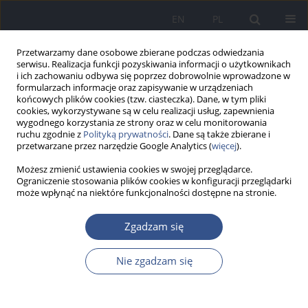
EN
PL
Przetwarzamy dane osobowe zbierane podczas odwiedzania
serwisu. Realizacja funkcji pozyskiwania informacji o użytkownikach
i ich zachowaniu odbywa się poprzez dobrowolnie wprowadzone w
formularzach informacje oraz zapisywanie w urządzeniach
końcowych plików cookies (tzw. ciasteczka). Dane, w tym pliki
cookies, wykorzystywane są w celu realizacji usług, zapewnienia
wygodnego korzystania ze strony oraz w celu monitorowania
ruchu zgodnie z
Polityką prywatności
. Dane są także zbierane i
przetwarzane przez narzędzie Google Analytics (
więcej
).
Możesz zmienić ustawienia cookies w swojej przeglądarce.
Ograniczenie stosowania plików cookies w konfiguracji przeglądarki
może wpłynąć na niektóre funkcjonalności dostępne na stronie.
Autor
Kamil Bielak
Zgadzam się
PRACA POGLĄDOWA
Nie zgadzam się
Zachowania zdrowotne kobiet w zakresie
wczesnego wykrywania raka piersi