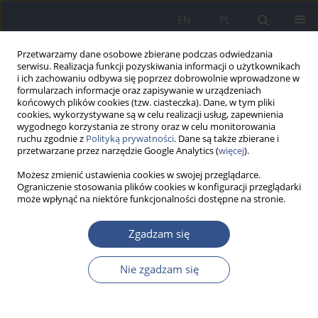
EN
PL
Przetwarzamy dane osobowe zbierane podczas odwiedzania
serwisu. Realizacja funkcji pozyskiwania informacji o użytkownikach
i ich zachowaniu odbywa się poprzez dobrowolnie wprowadzone w
formularzach informacje oraz zapisywanie w urządzeniach
końcowych plików cookies (tzw. ciasteczka). Dane, w tym pliki
cookies, wykorzystywane są w celu realizacji usług, zapewnienia
wygodnego korzystania ze strony oraz w celu monitorowania
ruchu zgodnie z
Polityką prywatności
. Dane są także zbierane i
przetwarzane przez narzędzie Google Analytics (
więcej
).
Możesz zmienić ustawienia cookies w swojej przeglądarce.
Ograniczenie stosowania plików cookies w konfiguracji przeglądarki
może wpłynąć na niektóre funkcjonalności dostępne na stronie.
Autor
Kacper Szafraniec
Zgadzam się
PRACA POGLĄDOWA
Nie zgadzam się
Wpływ wybranych czynników środowiskowych na
rozwój niedrobnokomórkowego raka płuca