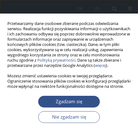
EN
PL
Przetwarzamy dane osobowe zbierane podczas odwiedzania
serwisu. Realizacja funkcji pozyskiwania informacji o użytkownikach
i ich zachowaniu odbywa się poprzez dobrowolnie wprowadzone w
formularzach informacje oraz zapisywanie w urządzeniach
końcowych plików cookies (tzw. ciasteczka). Dane, w tym pliki
cookies, wykorzystywane są w celu realizacji usług, zapewnienia
wygodnego korzystania ze strony oraz w celu monitorowania
ruchu zgodnie z
Polityką prywatności
. Dane są także zbierane i
przetwarzane przez narzędzie Google Analytics (
więcej
).
Możesz zmienić ustawienia cookies w swojej przeglądarce.
Ograniczenie stosowania plików cookies w konfiguracji przeglądarki
może wpłynąć na niektóre funkcjonalności dostępne na stronie.
Autor
Jarosław Rachuna
Zgadzam się
PRACA POGLĄDOWA
Nie zgadzam się
Wpływ wybranych czynników środowiskowych na
rozwój niedrobnokomórkowego raka płuca