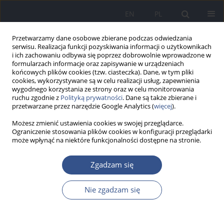
EN
PL
Przetwarzamy dane osobowe zbierane podczas odwiedzania
serwisu. Realizacja funkcji pozyskiwania informacji o użytkownikach
i ich zachowaniu odbywa się poprzez dobrowolnie wprowadzone w
formularzach informacje oraz zapisywanie w urządzeniach
końcowych plików cookies (tzw. ciasteczka). Dane, w tym pliki
cookies, wykorzystywane są w celu realizacji usług, zapewnienia
wygodnego korzystania ze strony oraz w celu monitorowania
ruchu zgodnie z
Polityką prywatności
. Dane są także zbierane i
przetwarzane przez narzędzie Google Analytics (
więcej
).
Możesz zmienić ustawienia cookies w swojej przeglądarce.
Ograniczenie stosowania plików cookies w konfiguracji przeglądarki
może wpłynąć na niektóre funkcjonalności dostępne na stronie.
Autor
Jakub Pokrywka
Zgadzam się
PRACA ORYGINALNA
Nie zgadzam się
Tendencje zmian w obrębie masy ciała 7-letnich
chłopców z różnych środowisk zagłębia
miedziowego