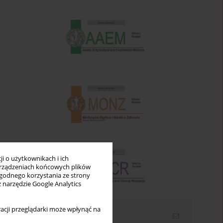
i o użytkownikach i ich
rządzeniach końcowych plików
wygodnego korzystania ze strony
z narzędzie Google Analytics
acji przeglądarki może wpłynąć na
Newsletter