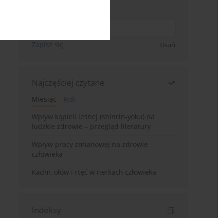
Wpisz swój adres email
Zapisz się
Usuń
Najczęściej czytane
Miesiąc
Rok
Wpływ kąpieli leśnej (shinrin-yoku) na
ludzkie zdrowie – przegląd literatury
Wpływ pracy zmianowej na zdrowie
człowieka
Kadm, ołów i rtęć w nerkach człowieka
Indeksy