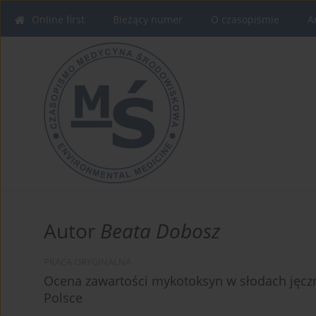
Online first
Bieżący numer
O czasopiśmie
A
Autor
Beata Dobosz
PRACA ORYGINALNA
Ocena zawartości mykotoksyn w słodach jęc
Polsce