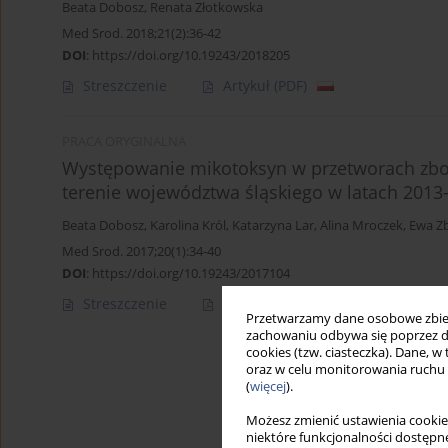
Beata Dobosz
,
Renata Złotkowska
Med Srod. 2018;21(2):36-42
DOI
:
https://doi.org/10.19243/2018205
Streszczenie
Artykuł
(PDF)
PRACA ORYGINALNA
Występowanie mikotoksyn w przetworach zbo
terenie województwa śląskiego w latach 2013
Beata Dobosz
,
Karolina Król
,
Katarzyna Lar
,
Alina Mroczek
,
Ewa Zb
Med Srod. 2017;20(1):34-40
DOI
:
https://doi.org/10.19243/2017104
Streszczenie
Artykuł
(PDF)
Przetwarzamy dane osobowe zbiera
zachowaniu odbywa się poprzez d
cookies (tzw. ciasteczka). Dane, w
oraz w celu monitorowania ruchu
(
więcej
).
Możesz zmienić ustawienia cookie
niektóre funkcjonalności dostępne