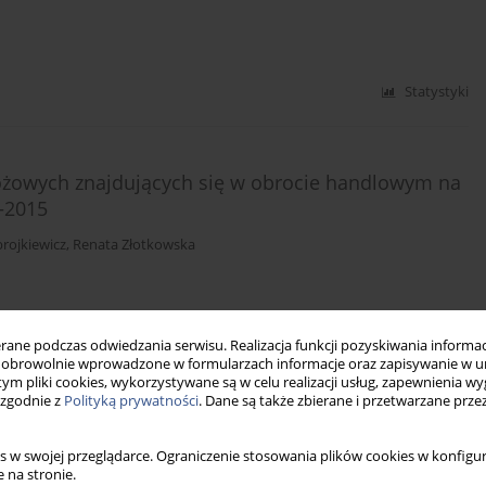
Statystyki
żowych znajdujących się w obrocie handlowym na
–2015
rojkiewicz
,
Renata Złotkowska
Statystyki
ne podczas odwiedzania serwisu. Realizacja funkcji pozyskiwania informacj
obrowolnie wprowadzone w formularzach informacje oraz zapisywanie w u
 tym pliki cookies, wykorzystywane są w celu realizacji usług, zapewnienia 
 zgodnie z
Polityką prywatności
. Dane są także zbierane i przetwarzane prze
s w swojej przeglądarce. Ograniczenie stosowania plików cookies w konfigur
 na stronie.