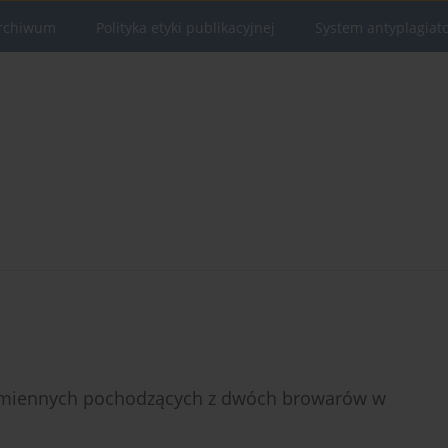
rchiwum
Polityka etyki publikacyjnej
System antyplagiat
zmiennych pochodzących z dwóch browarów w