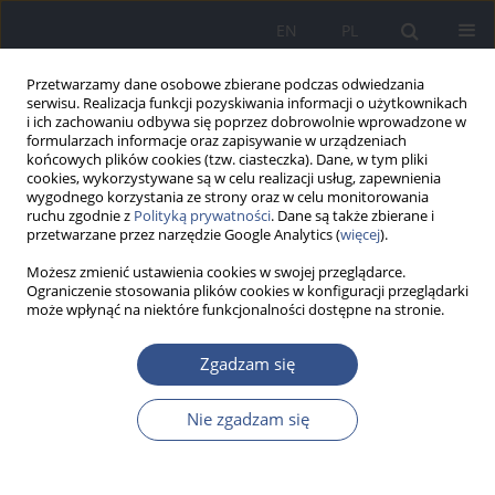
EN
PL
Przetwarzamy dane osobowe zbierane podczas odwiedzania
serwisu. Realizacja funkcji pozyskiwania informacji o użytkownikach
i ich zachowaniu odbywa się poprzez dobrowolnie wprowadzone w
formularzach informacje oraz zapisywanie w urządzeniach
końcowych plików cookies (tzw. ciasteczka). Dane, w tym pliki
cookies, wykorzystywane są w celu realizacji usług, zapewnienia
wygodnego korzystania ze strony oraz w celu monitorowania
ruchu zgodnie z
Polityką prywatności
. Dane są także zbierane i
przetwarzane przez narzędzie Google Analytics (
więcej
).
Możesz zmienić ustawienia cookies w swojej przeglądarce.
Ograniczenie stosowania plików cookies w konfiguracji przeglądarki
może wpłynąć na niektóre funkcjonalności dostępne na stronie.
Autor
Anna Zalewska
Zgadzam się
PRACA POGLĄDOWA
Nie zgadzam się
Wpływ ruchu antyszczepionkowego
na zdrowie dzieci i społeczeństwo