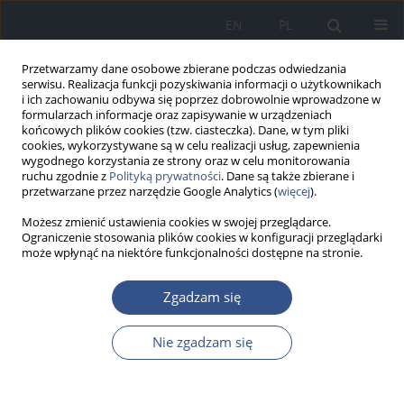
EN
PL
Przetwarzamy dane osobowe zbierane podczas odwiedzania
serwisu. Realizacja funkcji pozyskiwania informacji o użytkownikach
i ich zachowaniu odbywa się poprzez dobrowolnie wprowadzone w
formularzach informacje oraz zapisywanie w urządzeniach
końcowych plików cookies (tzw. ciasteczka). Dane, w tym pliki
cookies, wykorzystywane są w celu realizacji usług, zapewnienia
wygodnego korzystania ze strony oraz w celu monitorowania
ruchu zgodnie z
Polityką prywatności
. Dane są także zbierane i
przetwarzane przez narzędzie Google Analytics (
więcej
).
Możesz zmienić ustawienia cookies w swojej przeglądarce.
Ograniczenie stosowania plików cookies w konfiguracji przeglądarki
może wpłynąć na niektóre funkcjonalności dostępne na stronie.
Autor
Anna Skoczynska
Zgadzam się
Nie zgadzam się
PRACA POGLĄDOWA
Wybrane problemy związane ze środowiskowym
narażeniem na metale ciężkie a terapia