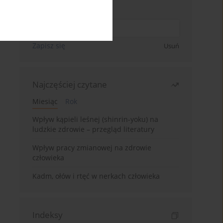
Wpisz swój adres email
Zapisz się
Usuń
Najczęściej czytane
Miesiąc
Rok
Wpływ kąpieli leśnej (shinrin-yoku) na
ludzkie zdrowie – przegląd literatury
Wpływ pracy zmianowej na zdrowie
człowieka
Kadm, ołów i rtęć w nerkach człowieka
Indeksy