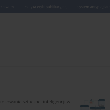
rchiwum
Polityka etyki publikacyjnej
System antyplagiat
osowanie sztucznej inteligencji w