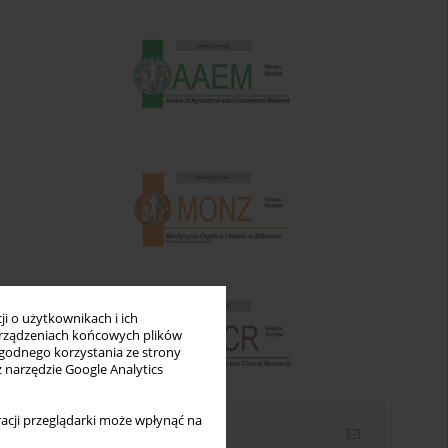
i o użytkownikach i ich
rządzeniach końcowych plików
wygodnego korzystania ze strony
z narzędzie Google Analytics
acji przeglądarki może wpłynąć na
Newsletter