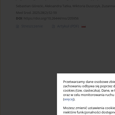
Sebastian Górecki
,
Aleksandra Tatka
,
Wiktoria Duszczyk
,
Zuzanna
Med Srod. 2025;28(2):52-59
DOI
:
https://doi.org/10.26444/ms/205956
Streszczenie
Artykuł
(PDF)
Przetwarzamy dane osobowe zbiera
zachowaniu odbywa się poprzez d
cookies (tzw. ciasteczka). Dane, w
oraz w celu monitorowania ruchu
(
więcej
).
Możesz zmienić ustawienia cookie
niektóre funkcjonalności dostępne