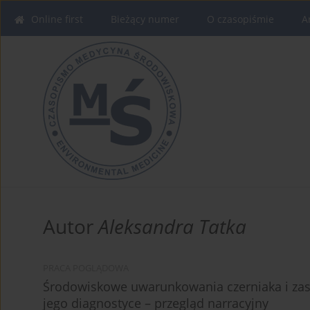
Online first
Bieżący numer
O czasopiśmie
A
Autor
Aleksandra Tatka
PRACA POGLĄDOWA
Środowiskowe uwarunkowania czerniaka i zast
jego diagnostyce – przegląd narracyjny