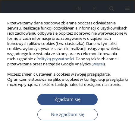
EN
PL
Przetwarzamy dane osobowe zbierane podczas odwiedzania
serwisu. Realizacja funkcji pozyskiwania informacji o użytkownikach
i ich zachowaniu odbywa się poprzez dobrowolnie wprowadzone w
formularzach informacje oraz zapisywanie w urządzeniach
końcowych plików cookies (tzw. ciasteczka). Dane, w tym pliki
cookies, wykorzystywane są w celu realizacji usług, zapewnienia
wygodnego korzystania ze strony oraz w celu monitorowania
ruchu zgodnie z
Polityką prywatności
. Dane są także zbierane i
przetwarzane przez narzędzie Google Analytics (
więcej
).
Możesz zmienić ustawienia cookies w swojej przeglądarce.
Ograniczenie stosowania plików cookies w konfiguracji przeglądarki
może wpłynąć na niektóre funkcjonalności dostępne na stronie.
4/2010 vol. 13
Zgadzam się
PRACA POGLĄDOWA
Nie zgadzam się
Wpływ polimorfizmów