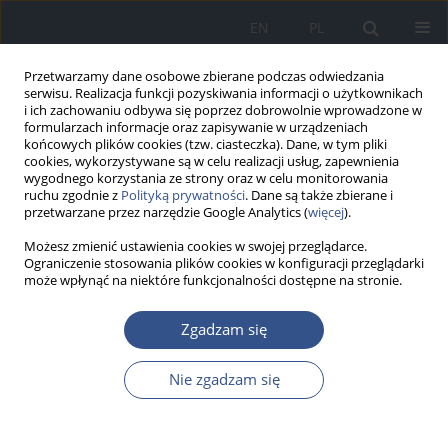
EN
PL
Przetwarzamy dane osobowe zbierane podczas odwiedzania
serwisu. Realizacja funkcji pozyskiwania informacji o użytkownikach
i ich zachowaniu odbywa się poprzez dobrowolnie wprowadzone w
formularzach informacje oraz zapisywanie w urządzeniach
końcowych plików cookies (tzw. ciasteczka). Dane, w tym pliki
cookies, wykorzystywane są w celu realizacji usług, zapewnienia
wygodnego korzystania ze strony oraz w celu monitorowania
ruchu zgodnie z
Polityką prywatności
. Dane są także zbierane i
przetwarzane przez narzędzie Google Analytics (
więcej
).
Możesz zmienić ustawienia cookies w swojej przeglądarce.
Ograniczenie stosowania plików cookies w konfiguracji przeglądarki
może wpłynąć na niektóre funkcjonalności dostępne na stronie.
2/2018 vol. 21
Zgadzam się
PRACA POGLĄDOWA
Nie zgadzam się
Społeczno-ekonomiczne