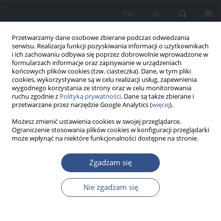
EN
PL
Przetwarzamy dane osobowe zbierane podczas odwiedzania
serwisu. Realizacja funkcji pozyskiwania informacji o użytkownikach
i ich zachowaniu odbywa się poprzez dobrowolnie wprowadzone w
formularzach informacje oraz zapisywanie w urządzeniach
końcowych plików cookies (tzw. ciasteczka). Dane, w tym pliki
cookies, wykorzystywane są w celu realizacji usług, zapewnienia
wygodnego korzystania ze strony oraz w celu monitorowania
ruchu zgodnie z
Polityką prywatności
. Dane są także zbierane i
przetwarzane przez narzędzie Google Analytics (
więcej
).
Możesz zmienić ustawienia cookies w swojej przeglądarce.
Ograniczenie stosowania plików cookies w konfiguracji przeglądarki
może wpłynąć na niektóre funkcjonalności dostępne na stronie.
Autor
Paweł Ryba
Zgadzam się
Nie zgadzam się
PRACA ORYGINALNA
Analiza pierwiastków śladowych w
wodach źródlanych Podkarpacia –