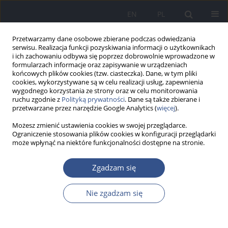
EN
PL
Przetwarzamy dane osobowe zbierane podczas odwiedzania
serwisu. Realizacja funkcji pozyskiwania informacji o użytkownikach
i ich zachowaniu odbywa się poprzez dobrowolnie wprowadzone w
formularzach informacje oraz zapisywanie w urządzeniach
końcowych plików cookies (tzw. ciasteczka). Dane, w tym pliki
cookies, wykorzystywane są w celu realizacji usług, zapewnienia
wygodnego korzystania ze strony oraz w celu monitorowania
ruchu zgodnie z
Polityką prywatności
. Dane są także zbierane i
przetwarzane przez narzędzie Google Analytics (
więcej
).
Możesz zmienić ustawienia cookies w swojej przeglądarce.
Ograniczenie stosowania plików cookies w konfiguracji przeglądarki
może wpłynąć na niektóre funkcjonalności dostępne na stronie.
Autor
Karolina Stolarczyk
Zgadzam się
Nie zgadzam się
PRACA ORYGINALNA
Dolegliwości zdrowotne u rowerzystów w mieście
– badanie pilotażowe