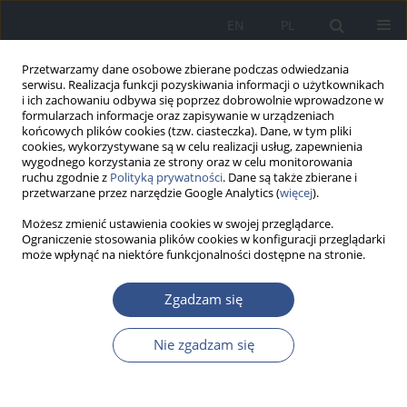
EN
PL
Przetwarzamy dane osobowe zbierane podczas odwiedzania
serwisu. Realizacja funkcji pozyskiwania informacji o użytkownikach
i ich zachowaniu odbywa się poprzez dobrowolnie wprowadzone w
formularzach informacje oraz zapisywanie w urządzeniach
końcowych plików cookies (tzw. ciasteczka). Dane, w tym pliki
cookies, wykorzystywane są w celu realizacji usług, zapewnienia
wygodnego korzystania ze strony oraz w celu monitorowania
ruchu zgodnie z
Polityką prywatności
. Dane są także zbierane i
przetwarzane przez narzędzie Google Analytics (
więcej
).
Możesz zmienić ustawienia cookies w swojej przeglądarce.
Ograniczenie stosowania plików cookies w konfiguracji przeglądarki
może wpłynąć na niektóre funkcjonalności dostępne na stronie.
Autor
Karolina Pawłuszkiewicz
Zgadzam się
Nie zgadzam się
PRACA POGLĄDOWA
Zakażenia
Cryptosporidium
spp. w
kontekście zmian klimatycznych i