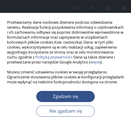
EN
PL
Przetwarzamy dane osobowe zbierane podczas odwiedzania
serwisu. Realizacja funkcji pozyskiwania informacji o użytkownikach
i ich zachowaniu odbywa się poprzez dobrowolnie wprowadzone w
formularzach informacje oraz zapisywanie w urządzeniach
końcowych plików cookies (tzw. ciasteczka). Dane, w tym pliki
cookies, wykorzystywane są w celu realizacji usług, zapewnienia
wygodnego korzystania ze strony oraz w celu monitorowania
ruchu zgodnie z
Polityką prywatności
. Dane są także zbierane i
przetwarzane przez narzędzie Google Analytics (
więcej
).
Możesz zmienić ustawienia cookies w swojej przeglądarce.
Ograniczenie stosowania plików cookies w konfiguracji przeglądarki
może wpłynąć na niektóre funkcjonalności dostępne na stronie.
Autor
Karolina Ziemba
Zgadzam się
Nie zgadzam się
PRACA ORYGINALNA
Stężenie rtęci w grzybach gatunku
koźlarz babka i muchomor czerwony