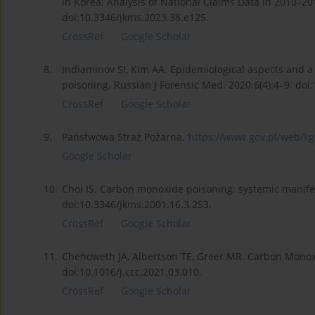
in Korea: Analysis of National Claims Data in 2010–20
doi:10.3346/jkms.2023.38.e125.
CrossRef
Google Scholar
8.
Indiaminov SI, Kim AA. Epidemiological aspects and 
poisoning. Russian J Forensic Med. 2020;6(4):4–9. doi
CrossRef
Google Scholar
9.
Państwowa Straż Pożarna, ‘
https://www.gov.pl/web/kg
Google Scholar
10.
Choi IS. Carbon monoxide poisoning: systemic manifes
doi:10.3346/jkms.2001.16.3.253.
CrossRef
Google Scholar
11.
Chenoweth JA, Albertson TE, Greer MR. Carbon Monoxid
doi:10.1016/j.ccc.2021.03.010.
CrossRef
Google Scholar