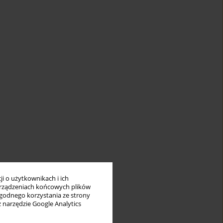
i o użytkownikach i ich
rządzeniach końcowych plików
wygodnego korzystania ze strony
z narzędzie Google Analytics