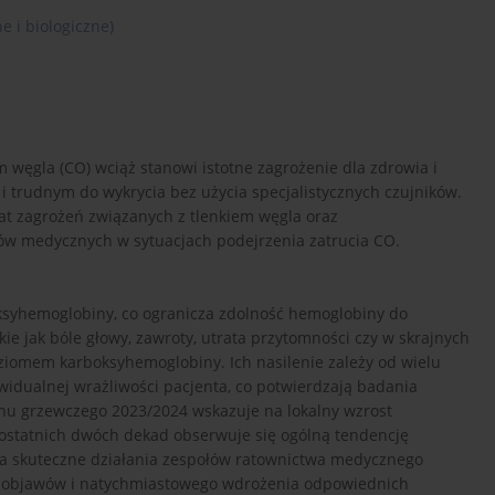
e i biologiczne)
 węgla (CO) wciąż stanowi istotne zagrożenie dla zdrowia i
 trudnym do wykrycia bez użycia specjalistycznych czujników.
at zagrożeń związanych z tlenkiem węgla oraz
w medycznych w sytuacjach podejrzenia zatrucia CO.
ksyhemoglobiny, co ogranicza zdolność hemoglobiny do
kie jak bóle głowy, zawroty, utrata przytomności czy w skrajnych
ziomem karboksyhemoglobiny. Ich nasilenie zależy od wielu
widualnej wrażliwości pacjenta, co potwierdzają badania
onu grzewczego 2023/2024 wskazuje na lokalny wzrost
ostatnich dwóch dekad obserwuje się ogólną tendencję
 a skuteczne działania zespołów ratownictwa medycznego
a objawów i natychmiastowego wdrożenia odpowiednich