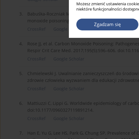
Możesz zmienić ustawienia cookie
niektóre funkcjonalności dostępne
3.
Babuśka-Roczniak M, Wojtanowska-Kaczka M, Marek H,
monoxide poisoning – rescue procedurę. Med Og Nauk
Zgadzam się
CrossRef
Google Scholar
4.
Rose JJ, et al. Carbon Monoxide Poisoning: Pathogene
Respir Crit Care Med. 2017;195(5):596–606. doi:10.11
CrossRef
Google Scholar
5.
Chmielewski J. Uwalnianie zanieczyszczeń do środow
zdrowie człowieka wyzwaniem dla edukacji zdrowotnej
CrossRef
Google Scholar
6.
Mattiuzzi C, Lippi G. Worldwide epidemiology of carb
doi:10.1177/0960327119891214.
CrossRef
Google Scholar
7.
Han E, Yu G, Lee HS, Park G, Chung SP. Prevalence o