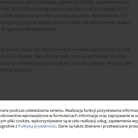
ncentration, and individual patient sensitivity, as evidenced by
om the 2023/2024 heating season indicate a local increase in CO
s been observed over the past two decades. Nevertheless, CO
 emergency medical teams require rapid risk assessment, proper
 of appropriate procedures.
in recent years, the issue remains relevant, particularly during
about CO-related risks among both medical personnel and the
 focus on minimizing CO exposure, initiating oxygen therapy, and
dical facilities.
psp-g...
.
ne podczas odwiedzania serwisu. Realizacja funkcji pozyskiwania informacj
obrowolnie wprowadzone w formularzach informacje oraz zapisywanie w u
 tym pliki cookies, wykorzystywane są w celu realizacji usług, zapewnienia 
 zgodnie z
Polityką prywatności
. Dane są także zbierane i przetwarzane prze