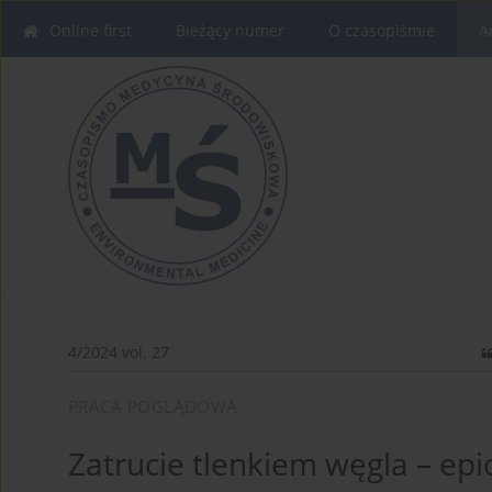
Online first
Bieżący numer
O czasopiśmie
A
4/2024 vol. 27
PRACA POGLĄDOWA
Zatrucie tlenkiem węgla – ep