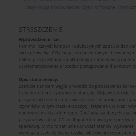
Toksykologia środowiskowa (czynniki fizyczne, chemiczn
STRESZCZENIE
Wprowadzenie i cel:
Pomimo licznych kampanii edukacyjnych zatrucie tlenkiem
życia człowieka. CO jest gazem bezbarwnym, bezwonnym i
Celem pracy jest analiza aktualnego stanu wiedzy na tem
usystematyzowanie procedur postępowania dla ratownikó
Opis stanu wiedzy:
Zatrucie tlenkiem węgla prowadzi do powstawania karbo
transportu tlenu i powoduje hipoksję. Objawy zatrucia, ta
przypadkach śmierć, nie zawsze są ściśle powiązane z po
czynników, w tym czasu ekspozycji, stężenia CO oraz indy
naukowe i praktyka kliniczna. Choć analiza danych z sez
przypadków zatruć CO, w długoterminowej perspektywie 
spadkową. Mimo to zatrucie CO wciąż stanowi wyzwanie,
wymagają szybkiej oceny ryzyka, właściwego rozpoznani