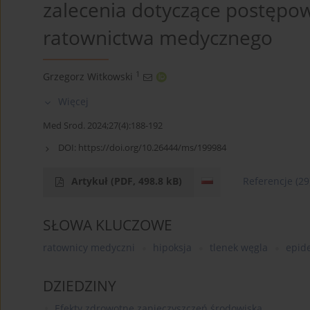
zalecenia dotyczące postępo
ratownictwa medycznego
1
Grzegorz Witkowski
Więcej
Med Srod. 2024;27(4):188-192
DOI:
https://doi.org/10.26444/ms/199984
Artykuł
(PDF, 498.8 kB)
Referencje
(29
SŁOWA KLUCZOWE
ratownicy medyczni
hipoksja
tlenek węgla
epid
DZIEDZINY
Efekty zdrowotne zanieczyszczeń środowiska