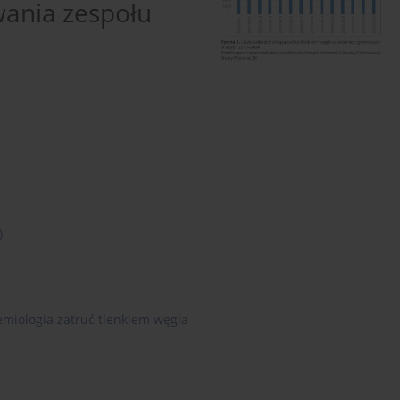
wania zespołu
)
emiologia zatruć tlenkiem węgla