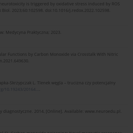
urotoxicity is triggered by oxidative stress induced by ROS
x Biol. 2023;60:102598. doi:10.1016/j.redox.2022.102598.
ków: Medycyna Praktyczna; 2023.
ular Functions by Carbon Monoxide via Crosstalk With Nitric
vm.2021.649630.
pka-Skrzypczak L. Tlenek węgla – trucizna czy potencjalny
rg/10.19243/20164...
.
my diagnostyczne. 2014, [Online]. Available: www.neuroedu.pl.