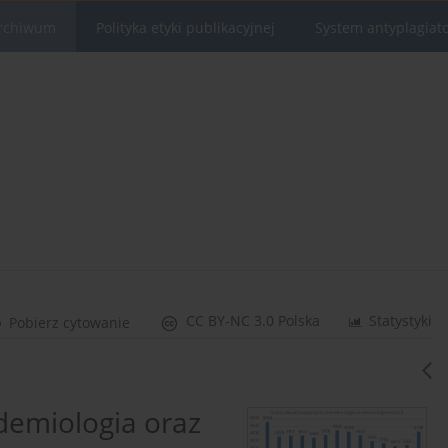
rchiwum
Polityka etyki publikacyjnej
System antyplagiat
CC BY-NC 3.0 Polska
Statystyki
Pobierz cytowanie
idemiologia oraz