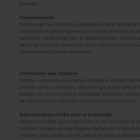
procedur.
Podsumowanie:
Pomimo ogólnej tendencji spadkowej liczby przypadków za
szczególnie w sezonie grzewczym. Istnieje potrzeba zwi
personelu medycznego, jak i w społeczeństwie. Skutecz
się na ograniczeniu narażenia na CO, wdrożeniu tlenoter
odpowiedniej placówki medycznej.
Introduction and objective:
Despite numerous educational campaigns, carbon monoxid
and life. CO is a colourless, odourless gas that is difficul
analyze the current state of knowledge about the risks 
for paramedics in situations of suspected CO poisoning.
Brief description of the state of knowledge:
Carbon monoxide poisoning results in the formation of c
transport oxygen, causing hypoxia. Symptoms of poisoning,
extreme cases, death, are not always directly correlated