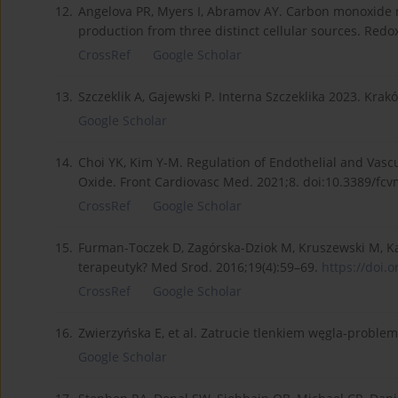
12.
Angelova PR, Myers I, Abramov AY. Carbon monoxide ne
production from three distinct cellular sources. Redo
CrossRef
Google Scholar
13.
Szczeklik A, Gajewski P. Interna Szczeklika 2023. Kra
Google Scholar
14.
Choi YK, Kim Y-M. Regulation of Endothelial and Vasc
Oxide. Front Cardiovasc Med. 2021;8. doi:10.3389/fc
CrossRef
Google Scholar
15.
Furman-Toczek D, Zagórska-Dziok M, Kruszewski M, Ka
terapeutyk? Med Srod. 2016;19(4):59–69.
https://doi.o
CrossRef
Google Scholar
16.
Zwierzyńska E, et al. Zatrucie tlenkiem węgla-proble
Google Scholar