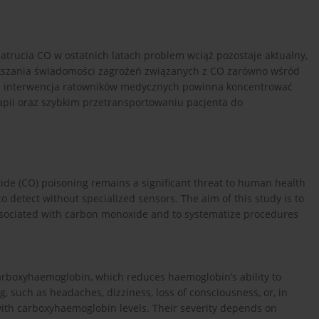
trucia CO w ostatnich latach problem wciąż pozostaje aktualny,
ększania świadomości zagrożeń związanych z CO zarówno wśród
na interwencja ratowników medycznych powinna koncentrować
apii oraz szybkim przetransportowaniu pacjenta do
e (CO) poisoning remains a significant threat to human health
t to detect without specialized sensors. The aim of this study is to
associated with carbon monoxide and to systematize procedures
arboxyhaemoglobin, which reduces haemoglobin’s ability to
 such as headaches, dizziness, loss of consciousness, or, in
 with carboxyhaemoglobin levels. Their severity depends on