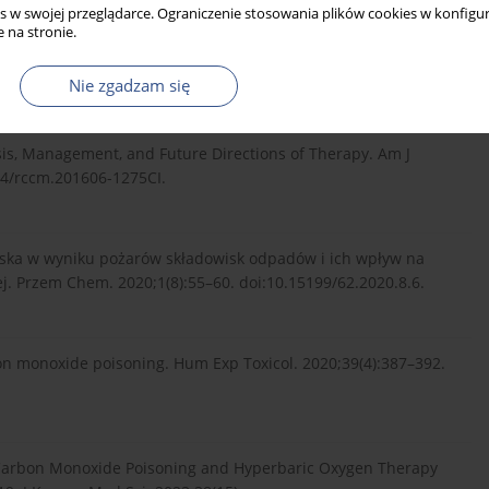
s w swojej przeglądarce. Ograniczenie stosowania plików cookies w konfigur
 na stronie.
 Lyubinets O, Brodziak-Dopierała B, Roczniak W. Carbon
i Zdr. 2020;26(3):306–308. doi:10.26444/monz/122852.
Nie zgadzam się
sis, Management, and Future Directions of Therapy. Am J
64/rccm.201606-1275CI.
iska w wyniku pożarów składowisk odpadów i ich wpływ na
. Przem Chem. 2020;1(8):55–60. doi:10.15199/62.2020.8.6.
on monoxide poisoning. Hum Exp Toxicol. 2020;39(4):387–392.
f Carbon Monoxide Poisoning and Hyperbaric Oxygen Therapy