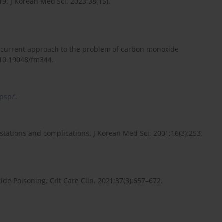
19. J Korean Med Sci. 2023;38(15).
a current approach to the problem of carbon monoxide
:10.19048/fm344.
psp/’
.
tations and complications. J Korean Med Sci. 2001;16(3):253.
e Poisoning. Crit Care Clin. 2021;37(3):657–672.