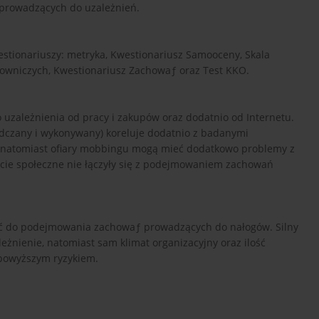
prowadzących do uzależnień.
stionariuszy: metryka, Kwestionariusz Samooceny, Skala
owniczych, Kwestionariusz Zachowaƒ oraz Test KKO.
 uzależnienia od pracy i zakupów oraz dodatnio od Internetu.
czany i wykonywany) koreluje dodatnio z badanymi
), natomiast ofiary mobbingu mogą mieć dodatkowo problemy z
cie społeczne nie łączyły się z podejmowaniem zachowań
ść do podejmowania zachowaƒ prowadzących do nałogów. Silny
eżnienie, natomiast sam klimat organizacyjny oraz ilość
powyższym ryzykiem.