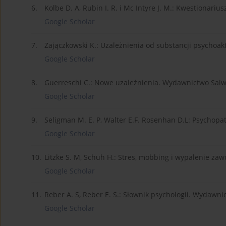
6.
Kolbe D. A, Rubin I. R. i Mc Intyre J. M.: Kwestionar
Google Scholar
7.
Zajączkowski K.: Uzależnienia od substancji psychoak
Google Scholar
8.
Guerreschi C.: Nowe uzależnienia. Wydawnictwo Salwa
Google Scholar
9.
Seligman M. E. P, Walter E.F. Rosenhan D.L: Psychopa
Google Scholar
10.
Litzke S. M, Schuh H.: Stres, mobbing i wypalenie z
Google Scholar
11.
Reber A. S, Reber E. S.: Słownik psychologii. Wyda
Google Scholar