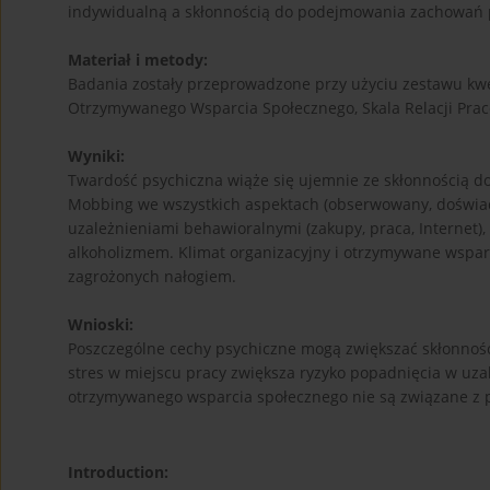
indywidualną a skłonnością do podejmowania zachowań 
Materiał i metody:
Badania zostały przeprowadzone przy użyciu zestawu kwe
Otrzymywanego Wsparcia Społecznego, Skala Relacji Prac
Wyniki:
Twardość psychiczna wiąże się ujemnie ze skłonnością do
Mobbing we wszystkich aspektach (obserwowany, doświad
uzależnieniami behawioralnymi (zakupy, praca, Internet
alkoholizmem. Klimat organizacyjny i otrzymywane wspar
zagrożonych nałogiem.
Wnioski:
Poszczególne cechy psychiczne mogą zwiększać skłonno
stres w miejscu pracy zwiększa ryzyko popadnięcia w uzal
otrzymywanego wsparcia społecznego nie są związane z 
Introduction: