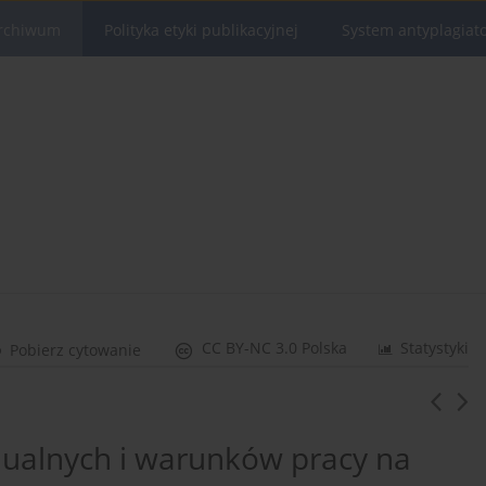
rchiwum
Polityka etyki publikacyjnej
System antyplagiat
CC BY-NC 3.0 Polska
Statystyki
Pobierz cytowanie
alnych i warunków pracy na