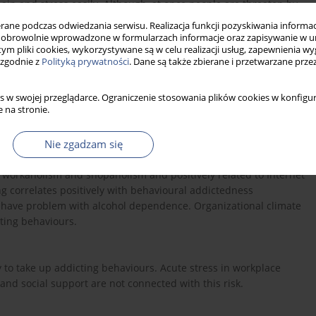
in and stress easily. Although, at once people are threaten by
meant to help to gain goals. The aim of our research is to
ne podczas odwiedzania serwisu. Realizacja funkcji pozyskiwania informacj
ons, social relations, individual features and tendency to take
obrowolnie wprowadzone w formularzach informacje oraz zapisywanie w u
 tym pliki cookies, wykorzystywane są w celu realizacji usług, zapewnienia 
ionship which features there are to describe it.
 zgodnie z
Polityką prywatności
. Dane są także zbierane i przetwarzane prze
res: socio-demographic variables, Self-estimation
s w swojej przeglądarce. Ograniczenie stosowania plików cookies w konfigur
 na stronie.
’Relations Scale, Behaviour Questionnaire and Organizational
Nie zgadzam się
 workaholism and shopaholism and positively related to Internet
 correlates positively with behavioural addictedness
n have problem with alcohol dependence. Organizational climate
ting behaviours.
 to take up addicting behaviours. Acute stress in workplace
 and social support are not connected with this risk.