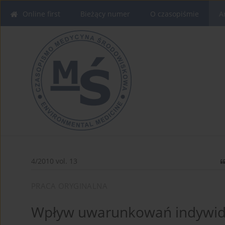
Online first
Bieżący numer
O czasopiśmie
A
4/2010 vol. 13
PRACA ORYGINALNA
Wpływ uwarunkowań indywidu