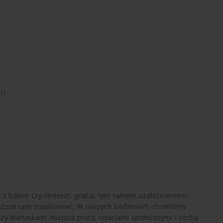
1)
e z bólem czy stresem, grożąc tym samym uzależnieniem
yższe cele zrealizować. W naszych badaniach chcieliśmy
ędzy warunkami miejsca pracy, relacjami społecznymi i cechą