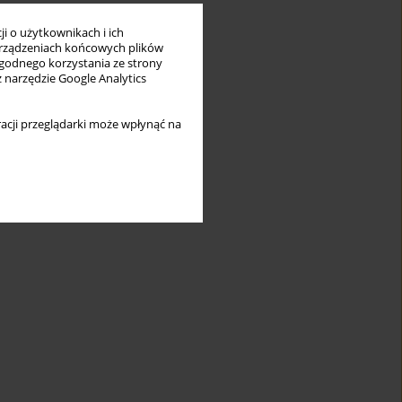
i o użytkownikach i ich
rządzeniach końcowych plików
wygodnego korzystania ze strony
z narzędzie Google Analytics
acji przeglądarki może wpłynąć na