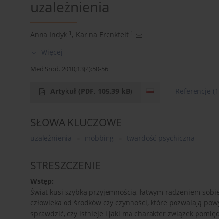
uzależnienia
1
1
Anna Indyk
,
Karina Erenkfeit
Więcej
Med Srod. 2010;13(4):50-56
Artykuł
(PDF, 105.39 kB)
Referencje
(1
SŁOWA KLUCZOWE
uzależnienia
mobbing
twardość psychiczna
STRESZCZENIE
Wstęp:
Świat kusi szybką przyjemnością, łatwym radzeniem sobi
człowieka od środków czy czynności, które pozwalają pow
sprawdzić, czy istnieje i jaki ma charakter związek pomi