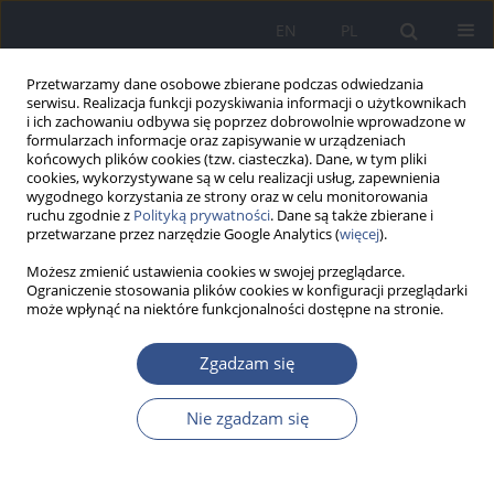
EN
PL
Przetwarzamy dane osobowe zbierane podczas odwiedzania
serwisu. Realizacja funkcji pozyskiwania informacji o użytkownikach
i ich zachowaniu odbywa się poprzez dobrowolnie wprowadzone w
formularzach informacje oraz zapisywanie w urządzeniach
końcowych plików cookies (tzw. ciasteczka). Dane, w tym pliki
cookies, wykorzystywane są w celu realizacji usług, zapewnienia
wygodnego korzystania ze strony oraz w celu monitorowania
ruchu zgodnie z
Polityką prywatności
. Dane są także zbierane i
przetwarzane przez narzędzie Google Analytics (
więcej
).
Możesz zmienić ustawienia cookies w swojej przeglądarce.
Ograniczenie stosowania plików cookies w konfiguracji przeglądarki
może wpłynąć na niektóre funkcjonalności dostępne na stronie.
1/2016 vol. 19
Zgadzam się
PRACA ORYGINALNA
Nie zgadzam się
Ocena narażenia noworodków