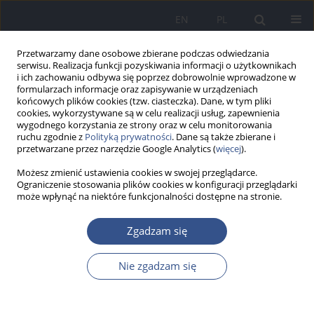
EN
PL
Przetwarzamy dane osobowe zbierane podczas odwiedzania
serwisu. Realizacja funkcji pozyskiwania informacji o użytkownikach
i ich zachowaniu odbywa się poprzez dobrowolnie wprowadzone w
formularzach informacje oraz zapisywanie w urządzeniach
końcowych plików cookies (tzw. ciasteczka). Dane, w tym pliki
cookies, wykorzystywane są w celu realizacji usług, zapewnienia
wygodnego korzystania ze strony oraz w celu monitorowania
ruchu zgodnie z
Polityką prywatności
. Dane są także zbierane i
przetwarzane przez narzędzie Google Analytics (
więcej
).
Możesz zmienić ustawienia cookies w swojej przeglądarce.
Ograniczenie stosowania plików cookies w konfiguracji przeglądarki
może wpłynąć na niektóre funkcjonalności dostępne na stronie.
1/2013 vol. 16
Zgadzam się
PRACA ORYGINALNA
Nie zgadzam się
Dawniejsze i nowe