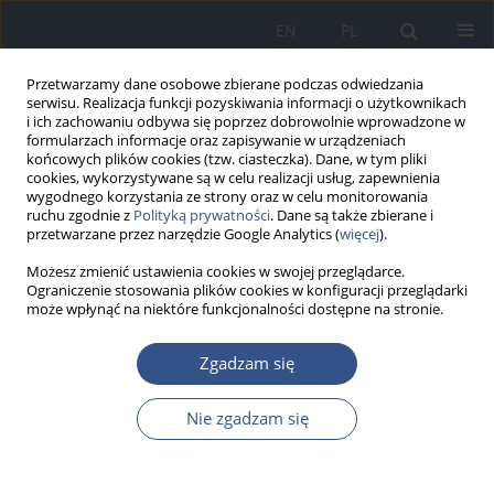
EN
PL
Przetwarzamy dane osobowe zbierane podczas odwiedzania
serwisu. Realizacja funkcji pozyskiwania informacji o użytkownikach
i ich zachowaniu odbywa się poprzez dobrowolnie wprowadzone w
formularzach informacje oraz zapisywanie w urządzeniach
końcowych plików cookies (tzw. ciasteczka). Dane, w tym pliki
cookies, wykorzystywane są w celu realizacji usług, zapewnienia
wygodnego korzystania ze strony oraz w celu monitorowania
ruchu zgodnie z
Polityką prywatności
. Dane są także zbierane i
przetwarzane przez narzędzie Google Analytics (
więcej
).
Możesz zmienić ustawienia cookies w swojej przeglądarce.
Ograniczenie stosowania plików cookies w konfiguracji przeglądarki
może wpłynąć na niektóre funkcjonalności dostępne na stronie.
2/2014 vol. 17
Zgadzam się
PRACA ORYGINALNA
Nie zgadzam się
Efekty 3-miesięcznej