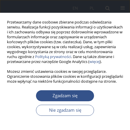
EN
PL
Przetwarzamy dane osobowe zbierane podczas odwiedzania
serwisu. Realizacja funkcji pozyskiwania informacji o użytkownikach
i ich zachowaniu odbywa się poprzez dobrowolnie wprowadzone w
formularzach informacje oraz zapisywanie w urządzeniach
końcowych plików cookies (tzw. ciasteczka). Dane, w tym pliki
cookies, wykorzystywane są w celu realizacji usług, zapewnienia
wygodnego korzystania ze strony oraz w celu monitorowania
ruchu zgodnie z
Polityką prywatności
. Dane są także zbierane i
przetwarzane przez narzędzie Google Analytics (
więcej
).
Możesz zmienić ustawienia cookies w swojej przeglądarce.
Ograniczenie stosowania plików cookies w konfiguracji przeglądarki
może wpłynąć na niektóre funkcjonalności dostępne na stronie.
3/2015 vol. 18
Zgadzam się
LIST DO REDAKCJI
Nie zgadzam się
Nanocząstki srebra –